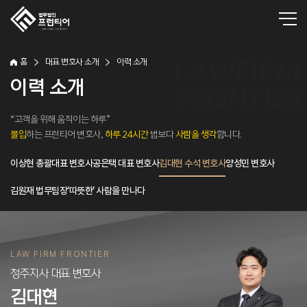
홈
대표 변호사 소개
이력 소개
이력 소개
“고객을 위해 움직이는 하루”
몰입
하는 프런티어 변호사,
하루 24시간
법보다
사람을 생각
합니다.
이상현 총괄대표 변호사
공은택 대표 변호사
김대현 수석 변호사
양성민 변호사
김원재 법무팀장
‘따뜻한’ 사람을 만나다
LAW FIRM FRONTIER
청주지사 대표 변호사
김대현