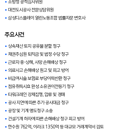
소방청 공적심사위원
대전도시공사 전문상담위원
삼성디스플레이 열린노동조합 법률자문 변호사
주요사건
상속재산 토지 공유물 분할 청구
채권추심원 퇴직금 및 법정 수당 청구
근로자 중·상해, 사망 손해배상 청구
의료사고 손해배상 원고 및 피고 방어
비급여시술 보험료 부당이득반환 청구
점유취득시효 완성 소유권이전등기 청구
타워크레인 강제집행, 압류 및 경매
공사 지연에 따른 추가 공사대금 청구
공장 및 기계 명도청구 소송
건설기계 하자에 따른 손해배상 청구 피고 방어
한수원 762억, 이라크 1350억 등 대규모 거래계약서 검토